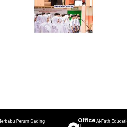
Office
. Merbabu Perum Gading
Al-Fath Educat
II