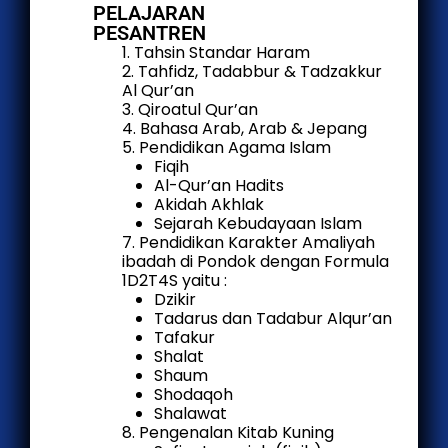
PELAJARAN
PESANTREN
1. Tahsin Standar Haram
2. Tahfidz, Tadabbur & Tadzakkur
Al Qur’an
3. Qiroatul Qur’an
4. Bahasa Arab, Arab & Jepang
5. Pendidikan Agama Islam
Fiqih
Al-Qur’an Hadits
Akidah Akhlak
Sejarah Kebudayaan Islam
7. Pendidikan Karakter Amaliyah
ibadah di Pondok dengan Formula
1D2T4S yaitu :
Dzikir
Tadarus dan Tadabur Alqur’an
Tafakur
Shalat
Shaum
Shodaqoh
Shalawat
8. Pengenalan Kitab Kuning