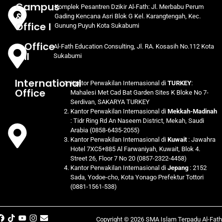
Campus
Komplek Pesantren Dzikir Al-Fath: Jl. Merbabu Perum
&
Gading Kencana Asri Blok G Kel. Karangtengah, Kec.
Office I
Gunung Puyuh Kota Sukabumi
Office
Al-Fath Education Consulting, Jl. RA. Kosasih No.112 Kota
II
Sukabumi
International
Kantor Perwakilan Internasional di
TURKEY
:
Office
Mahalesi Met Cad Bat Garden Sites K Bloke No 7-
Serdivan, SAKARYA TURKEY
Kantor Perwakilan Internasional di
Mekkah-Madinah
: Tidr Ring Rd An Naseem District, Mekah, Saudi
Arabia (0858-6435-2055)
Kantor Perwakilan Internasional di
Kuwait
: Jawahra
Hotel 7XC5+885 Al Farwaniyah, Kuwait, Blok 4.
Street 26, Floor 7 No 20 (0857-2322-4458)
Kantor Perwakilan Internasional di
Jepang
: 2152
Sada, Yodoe-cho, Kota Yonago Prefektur Tottori
(0881-1561-538)
Copyright © 2026 SMA Islam Terpadu Al-Fath